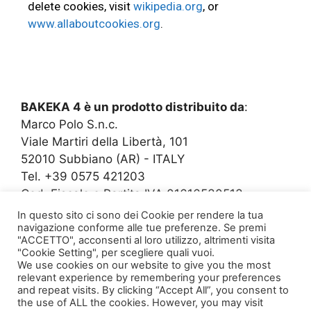
delete cookies, visit
wikipedia.org
, or
www.allaboutcookies.org
.
BAKEKA 4 è un prodotto distribuito da
:
Marco Polo S.n.c.
Viale Martiri della Libertà, 101
52010 Subbiano (AR) - ITALY
Tel. +39 0575 421203
Cod. Fiscale e Partita IVA 01616530513
info@marcopolosicurezza.it
In questo sito ci sono dei Cookie per rendere la tua
navigazione conforme alle tue preferenze. Se premi
www.marcopolosicurezza.it
"ACCETTO", acconsenti al loro utilizzo, altrimenti visita
"Cookie Setting", per scegliere quali vuoi.
We use cookies on our website to give you the most
relevant experience by remembering your preferences
and repeat visits. By clicking “Accept All”, you consent to
Web design e grafica:
Stefano Lazzari
the use of ALL the cookies. However, you may visit